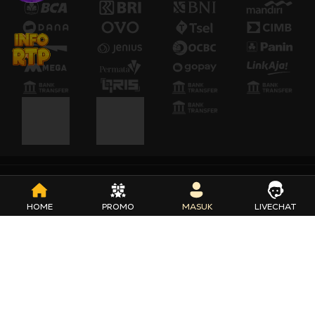
AN138 >>> LAYANAN PENYEDIA GAME SLOT ONLINE
HOME
PROMO
MASUK
LIVECHAT
TERGACOR NOMOR #1 INDONESIA
AN138
hadir sebagai platform permainan online terlengkap
dan terpercaya yang menghadirkan pengalaman bermain slot
dan casino resmi dengan tampilan terbaik yang sudah di
Lihat Selengkapnya
kenal luas oleh komunitas pecinta slot dan casino,
AN138